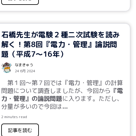
石橋先生が電験２種二次試験を読み
解く！第8回『電力・管理』論説問
題（平成7～16年）
なまきゅう
24 6月 2024
第
１
回～第
７
回では『電力・管理』の計算
問題について調査しましたが、今回から
『電
力・管理』の論説問題
に入ります。ただし、
分量が多いので今回は
...
2 minutes read
記事を読む