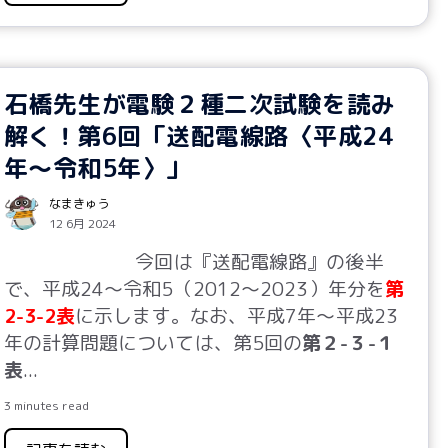
石橋先生が電験２種二次試験を読み
解く！第6回「送配電線路〈平成24
年～令和5年〉」
なまきゅう
12 6月 2024
今回は『送配電線路』の後半
で、平成24～令和5（2012～2023）年分を
第
2-3-2表
に示します。なお、平成7年～平成23
年の計算問題については、第5回の
第２-３-１
表
...
3 minutes read