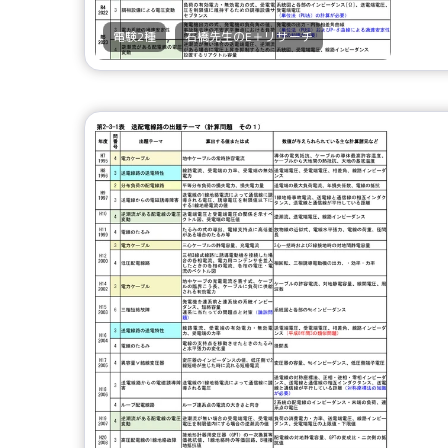
,
電験2種
石橋先生のE＋リサーチ