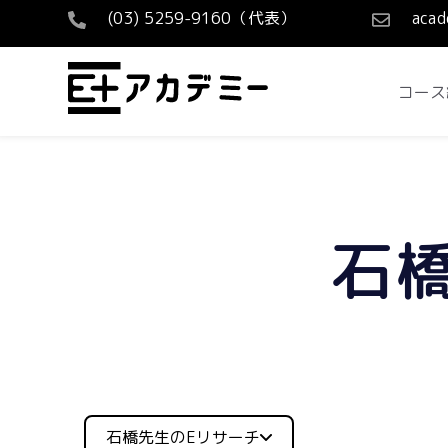
(03) 5259-9160（代表）
acad
コース
石
石橋先生のeリサーチ