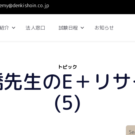
emy@denkishoin.co.jp
紹介
法人窓口
試験日程
お知らせ
Show submenu for コース紹介
Show submenu for 試
トピック
橋先生のE＋リサ
(5)