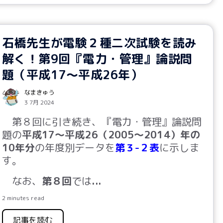
石橋先生が電験２種二次試験を読み
解く！第9回『電力・管理』論説問
題（平成17～平成26年）
なまきゅう
3 7月 2024
第
８
回に引き続き、『電力・管理』論説問
題の
平成17～平成26（2005～2014）年の
10年分
の年度別データを
第３-２表
に示しま
す。
なお、
第８回
では
...
2 minutes read
記事を読む