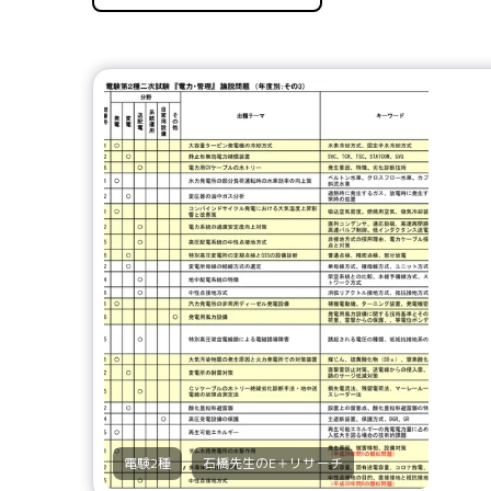
,
電験2種
石橋先生のE＋リサーチ