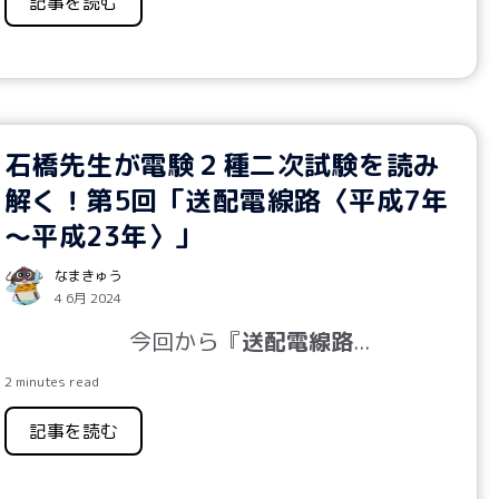
記事を読む
石橋先生が電験２種二次試験を読み
解く！第5回「送配電線路〈平成7年
～平成23年〉」
なまきゅう
4 6月 2024
今回から『
送配電線路
...
2 minutes read
記事を読む