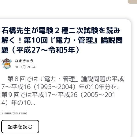
石橋先生が電験２種二次試験を読み
解く！第10回『電力・管理』論説問
題（平成27～令和5年）
なまきゅう
10 7月 2024
第８回では『電力・管理』論説問題の平成
7
～平成
16
（
1995
～
2004
）年の
10
年分を、
第
９
回では平成
17
～平成
26
（
2005
～
201
4
）年の
10
...
2 minutes read
記事を読む