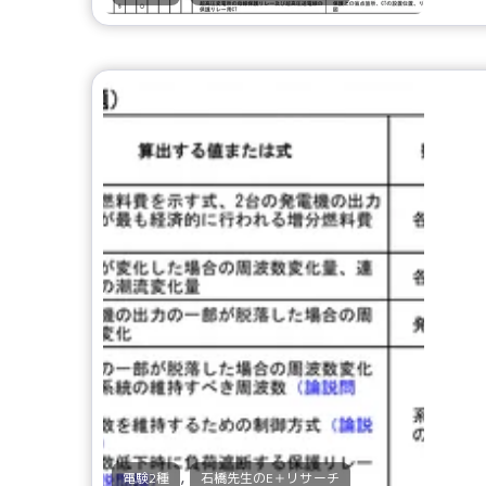
,
電験2種
石橋先生のE＋リサーチ