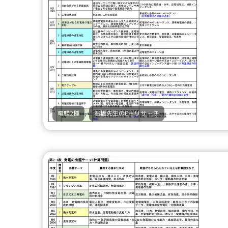
,
電験2種
石橋先生のE＋リサーチ