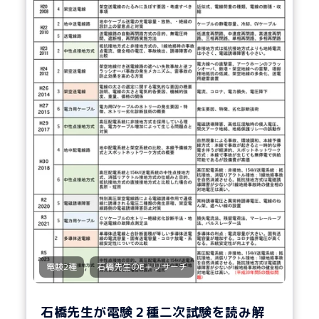
,
電験2種
石橋先生のE＋リサーチ
石橋先生が電験２種二次試験を読み解