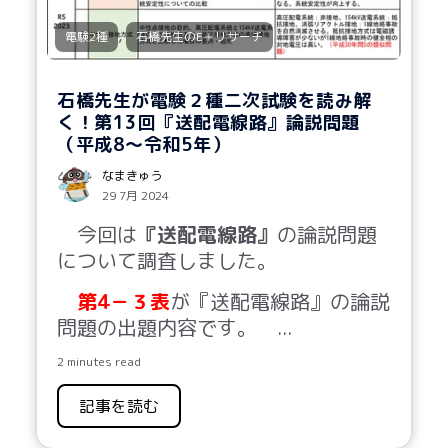
,
電験2種
石橋先生のE＋リサーチ
石橋先生が電験２種二次試験を読み解
く！第13回『送配電線路』論説問題
（平成8～令和5年）
なまきゅう
29 7月 2024
今回は
『送配電線路』
の論説問題
について調査しました。
第4－３
表
が『送配電線路』の論説
問題の出題内容です。
...
2 minutes read
記事を読む