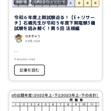
,
電験3種
石橋先生のE＋リサーチ
令和６年度上期試験迫る！【E＋リサー
チ】石橋先生が令和５年度下期電験3種
試験を読み解く！第５回 法規編
なまきゅう
9 8月 2024
...
3 minutes read
記事を読む