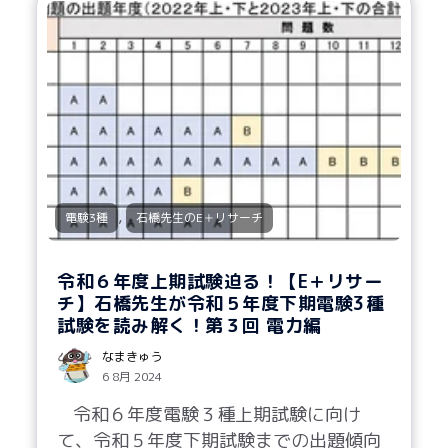
,
電験3種
石橋先生のE＋リサーチ
令和６年度上期試験迫る！【E＋リサー
チ】石橋先生が令和５年度下期電験3種
試験を読み解く！第３回 電力編
なまきゅう
6 8月 2024
令和６年度電験３種上期試験に向け
て、令和５年度下期試験までの出題傾向