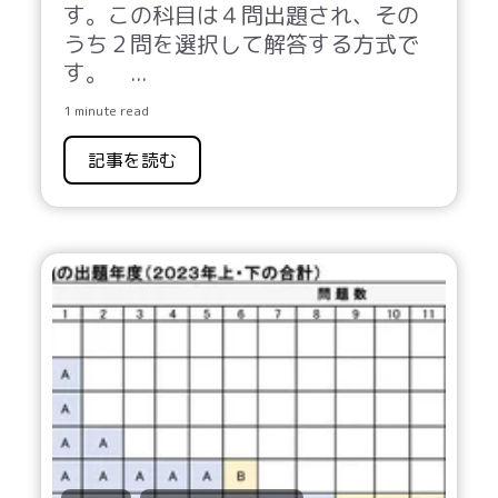
す。この科目は
４
問出題され、その
うち
２
問を選択して解答する方式で
す。
...
1 minute read
記事を読む