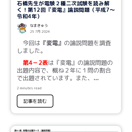
石橋先生が電験２種二次試験を読み解
く！第12回『変電』論説問題（平成7～
令和4年）
なまきゅう
25 7月 2024
今回は
『変電』
の論説問題を調査
しました。
第4－2
表
は『変電』の論説問題の
出題内容で、概ね
２
年に１問の割合
で出題されています。また、
...
2 minutes read
記事を読む