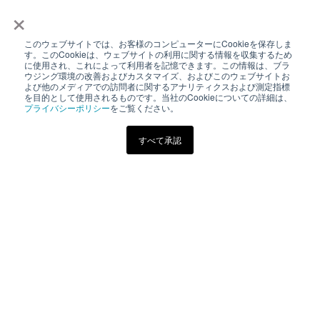
×
このウェブサイトでは、お客様のコンピューターにCookieを保存しま
す。このCookieは、ウェブサイトの利用に関する情報を収集するため
に使用され、これによって利用者を記憶できます。この情報は、ブラ
電気書院E+アカデミーは、理工学専門図書出版を手掛け
ウジング環境の改善およびカスタマイズ、およびこのウェブサイトお
る、株式会社電気書院の本をオンラインで活用する新し
よび他のメディアでの訪問者に関するアナリティクスおよび測定指標
を目的として使用されるものです。当社のCookieについての詳細は、
いスタイルの学習方法です。
プライバシーポリシー
をご覧ください。
すべて承認
eラーニング
その他
株式会社電気書院