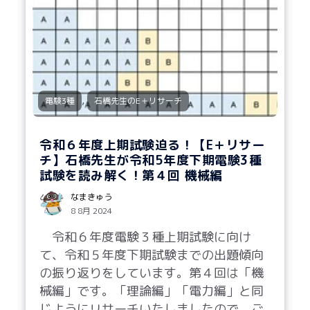
,
電験3種
石橋先生のE＋リサーチ
令和６年度上期試験迫る！【E＋リサー
チ】石橋先生が令和5年度下期電験3種
試験を読み解く！第４回 機械編
なまきゅう
8 8月 2024
令和６年度電験３種上期試験に向け
て、令和５年度下期試験までの出題傾向
の振り返りをしています。第４回は「機
械編」です。「理論編」「電力編」と同
じようにリサーチいたしましたので、ご