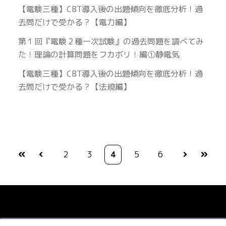
【電験三種】CBT導入後の出題傾向を徹底分析！過
去問だけで受かる？【電力編】
第１回『電験２種一次試験』の過去問題を調べてみ
た！理論の計算問題をフカボリ！編①静電気
【電験三種】CBT導入後の出題傾向を徹底分析！過
去問だけで受かる？【法規編】
2
3
4
5
6
最初
前へ
次へ
最後