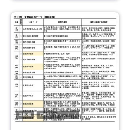
,
電験2種
石橋先生のE＋リサーチ