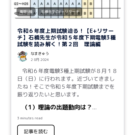
,
電験3種
石橋先生のE＋リサーチ
令和６年度上期試験迫る！【E+リサー
チ】石橋先生が令和５年度下期電験3種
試験を読み解く！第２回 理論編
なまきゅう
2 8月 2024
令和６年度電験3種上期試験が８月１８
日（日）に行われます。近づいてきまし
たね！そこで令和５年度下期試験までを
振り返りたいと思います。
（1）理論の出題動向は？
...
3 minutes read
記事を読む