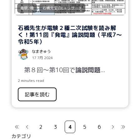
,
電験2種
石橋先生のE＋リサーチ
石橋先生が電験２種二次試験を読み解
く！第11回『発電』論説問題（平成7～
令和5年）
なまきゅう
17 7月 2024
第
８
回～第
10
回で
論説問題
...
2 minutes read
記事を読む
2
3
4
5
6
カテゴリ