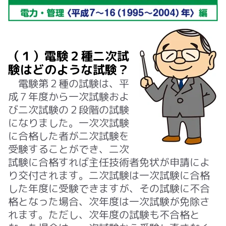
（１）電験２種二次試
験はどのような試験？
電験第２種の試験は、平
成７年度から一次試験およ
び二次試験の２段階の試験
になりました。一次次試験
に合格した者が二次試験を
受験することができ、二次
試験に合格すれば主任技術者免状が申請によ
り交付されます。二次試験は一次試験に合格
した年度に受験できますが、その試験に不合
格となった場合、次年度は一次試験が免除さ
れます。ただし、次年度の試験も不合格と