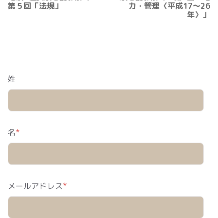
第５回「法規」
力・管理〈平成17～26
年〉」
姓
名
*
メールアドレス
*