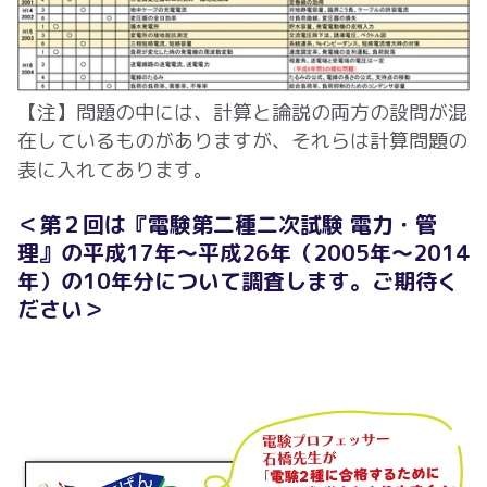
【注】問題の中には、計算と論説の両方の設問が混
在しているものがありますが、それらは計算問題の
表に入れてあります。
＜第２回は『電験第二種二次試験 電力・管
理』の平成
17
年～平成
26
年（
2005
年～
2014
年）の
10
年分について調査します。ご期待く
ださい＞