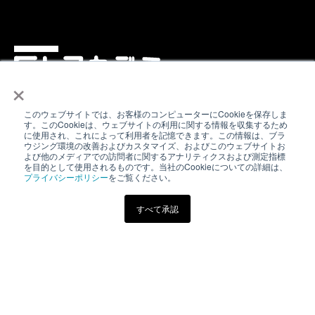
×
電気書院E+アカデミーは、理工学専門図書出版を手掛け
このウェブサイトでは、お客様のコンピューターにCookieを保存しま
す。このCookieは、ウェブサイトの利用に関する情報を収集するため
る、株式会社電気書院の本をオンラインで活用する新し
に使用され、これによって利用者を記憶できます。この情報は、ブラ
ウジング環境の改善およびカスタマイズ、およびこのウェブサイトお
いスタイルの学習方法です。
よび他のメディアでの訪問者に関するアナリティクスおよび測定指標
を目的として使用されるものです。当社のCookieについての詳細は、
プライバシーポリシー
をご覧ください。
すべて承認
eラーニング
その他