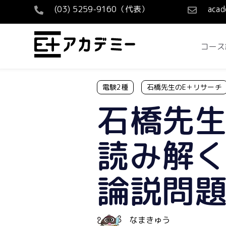
(03) 5259-9160（代表）
acad
コース
電験2種
石橋先生のE＋リサーチ
石橋先
読み解く
論説問題
なまきゅう