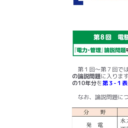
第
１
回～第
７
回で
の論説問題
に入りま
の10年分
を
第３-１表
なお、論説問題につ