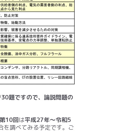
で30題ですので、論説問題の
第10回
は
平成27年～令和5
合を調べてみる予定です。ご