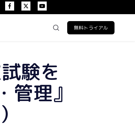
無料トライアル
験日程
次試験を
・管理』
年）