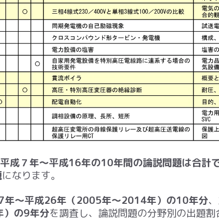
平成７年～平成16年の10年間の論説問題は合計
題
になります。
7年～平成26年（2005年～2014年）の10年分
、
3年）の9年分
を調査し、論説問題の分野別の出題割