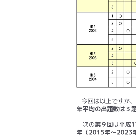
今回は以上ですが、
年平均の出題数は３
次の
第９回
は
平成1
年（2015年～202