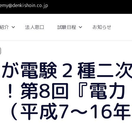
emy@denkishoin.co.jp
紹介
法人窓口
試験日程
お知らせ
Show submenu for コース紹介
Show submenu for 試
生が電験２種二
！第8回『電力
（平成7～16