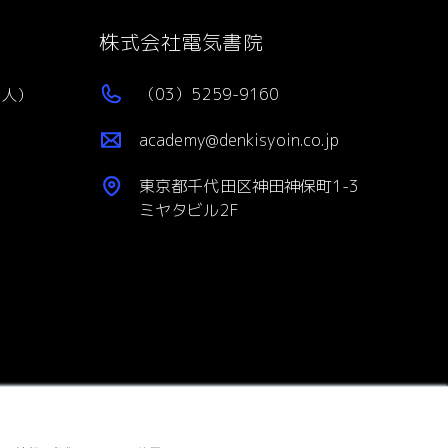
株式会社電気書院
（03）5259-9160
個人）
academy@denkisyoin.co.jp
東京都千代田区神田神保町1-3
ミヤタビル2F