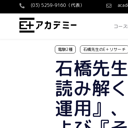
(03) 5259-9160（代表）
acad
コース
電験2種
石橋先生のE＋リサーチ
石橋先
読み解く
運用』
よび『そ