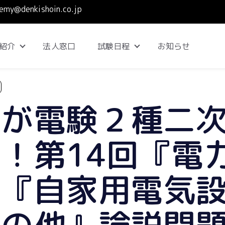
emy@denkishoin.co.jp
紹介
法人窓口
試験日程
お知らせ
Show submenu for コース紹介
Show submenu for 試
生が電験２種二
！第14回『電
、『自家用電気
の他』論説問題