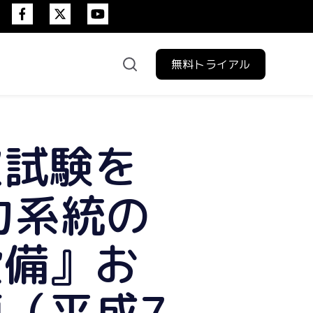
無料トライアル
験日程
次試験を
力系統の
設備』お
（平成7