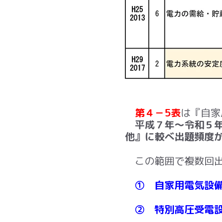
第４－5表
は『自家
平成７年～令和５年
他』に較べ出題頻度
この範囲で複数回出
① 自家用電気設
② 特別高圧受電設