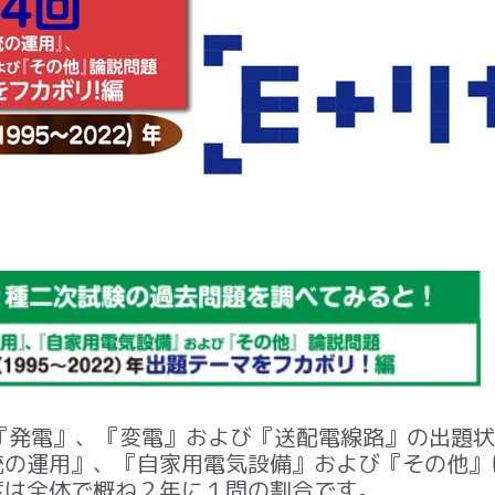
『発電』、『変電』および『送配電線路』の出題状
統の運用』、『自家用電気設備』および『その他』
は全体で概ね
２
年に１問の割合です。