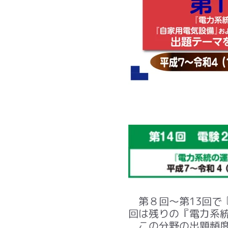
第
８
回～第
13
回で
回は残りの『電力系
この分野の出題頻度