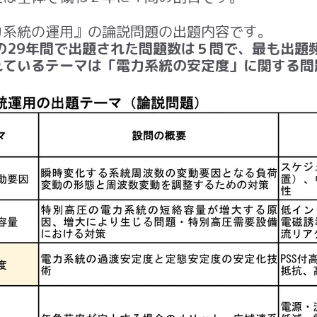
力系統の運用』の論説問題の出題内容です。
の29年間で出題された問題数は５問で、最も出題
れているテーマは「電力系統の安定度」に関する問