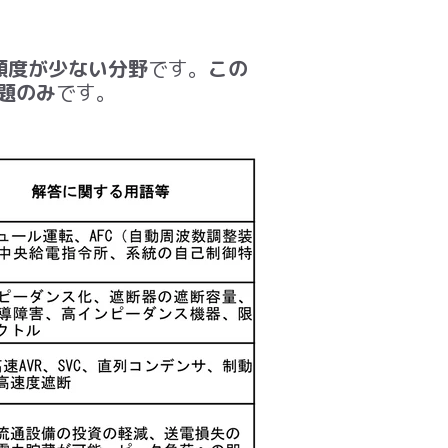
頻度が少ない分野
です。
この
題のみ
です。