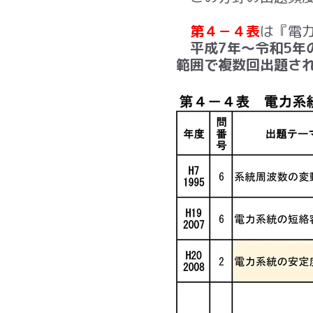
第４－４表
は『電
平成7年～令和5年
範囲で複数回出題さ