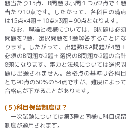
題当たり
15
点、
B
問題は小問１つが
2
点で１題
当たり
10
点です。したがって、各科目の満点
は
15
点×
4
題＋
10
点×
3
題＝
90
点となります。
なお、理論と機械については、
B
問題は必須
問題を
2
題、選択問題を
1
題解答することにな
ります。したがって、出題数は
A
問題が
4
題＋
必須の
B
問題が
2
題＋選択の
B
問題が
2
題の合計
8
題になります。電力と法規については選択問
題は出題されません。
合格点の基準は各科目
とも90点の60％の54点ですが、難度によって
合格点が下がることがあります。
(５)科目保留制度は？
一次試験については第
3
種と同様に科目保留
制度が適用されます。