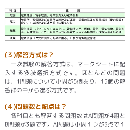
(３)解答方式は？
一次試験の解答方式は、マークシートに記
入する多肢選択方式です。ほとんどの問題
は、
1
問題について小問が
5
個あり、
15
個の解
答群の中から選ぶ方式です。
(４)問題数と配点は？
各科目とも解答する問題数は
A
問題が
4
題と
B
問題が
3
題です。A問題は小問１つが
3
点で１