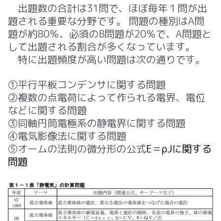
出題数の合計は31問で、ほぼ毎年１問が出
題される重要な分野です。 問題の種別はA問
題が約80％、必須のB問題が20％で、A問題と
して出題される割合が多くなっています。
特に出題頻度が高い問題は次の通りです。
①平行平板コンデンサに関する問題
②複数の点電荷によって作られる電界、電位
などに関する問題
③同軸円筒電極系の静電界に関する問題
④電気影像法に関する問題
⑤オームの法則の微分形の公式
E
＝ρ
J
に関する
問題