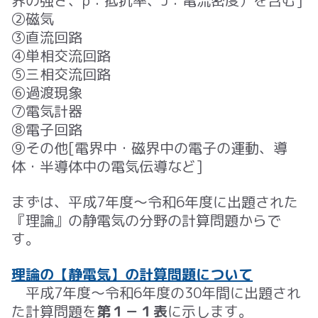
②磁気
③直流回路
④単相交流回路
⑤三相交流回路
⑥過渡現象
⑦電気計器
➇電子回路
⑨その他[電界中・磁界中の電子の運動、導
体・半導体中の電気伝導など
]
まずは、平成
7
年度～令和
6
年度に出題された
『理論』の静電気の分野の計算問題からで
す。
理論の【静電気】の計算問題について
平成7年度～令和6年度の30年間に出題され
た計算問題を
第１－１表
に示します。