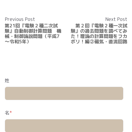
Previous Post
Next Post
第21回『電験２種二次試
第２回『電験２種一次試
験』自動制御計算問題 機
験』の過去問題を調べてみ
械・制御論説問題（平成7
た！理論の計算問題をフカ
～令和5年）
ボリ！編②磁気・直流回路
姓
名
*