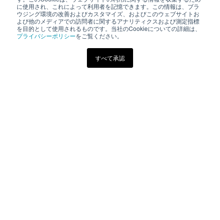
いスタイルの学習方法です。
に使用され、これによって利用者を記憶できます。この情報は、ブラ
ウジング環境の改善およびカスタマイズ、およびこのウェブサイトお
よび他のメディアでの訪問者に関するアナリティクスおよび測定指標
を目的として使用されるものです。当社のCookieについての詳細は、
プライバシーポリシー
をご覧ください。
eラーニング
すべて承認
その他
株式会社電気書院
（03）5259-9160
academy@denkisyoin.co.jp
東京都千代田区神田神保町1-3 ミヤタビル2F