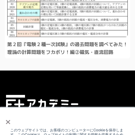
第２回『電験２種一次試験』の過去問題を調べてみた！
理論の計算問題をフカボリ！編②磁気・直流回路
×
電気書院E+アカデミーは、理工学専門図書出版を手掛け
このウェブサイトでは、お客様のコンピューターにCookieを保存しま
る、株式会社電気書院の本をオンラインで活用する新し
す。このCookieは、ウェブサイトの利用に関する情報を収集するため