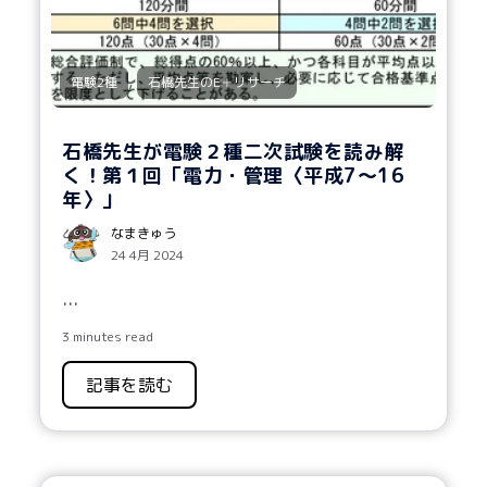
,
電験2種
石橋先生のE＋リサーチ
石橋先生が電験２種二次試験を読み解
く！第１回「電力・管理〈平成7～16
年〉」
なまきゅう
24 4月 2024
...
3 minutes read
記事を読む