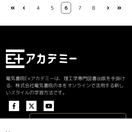
4
5
6
7
8
最初
前へ
次へ
最後
電気書院E+アカデミーは、理工学専門図書出版を手掛け
る、株式会社電気書院の本をオンラインで活用する新し
いスタイルの学習方法です。
eラーニング
×