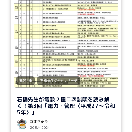
,
電験2種
石橋先生のE＋リサーチ
石橋先生が電験２種二次試験を読み解
く！第3回「電力・管理〈平成27～令和
5年〉」
なまきゅう
20 5月 2024