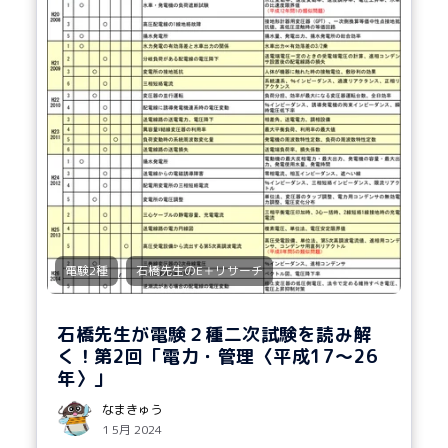
,
電験2種
石橋先生のE＋リサーチ
石橋先生が電験２種二次試験を読み解
く！第2回「電力・管理〈平成17～26
年〉」
なまきゅう
1 5月 2024