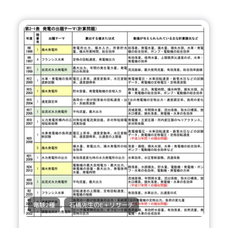
,
電験2種
石橋先生のE＋リサーチ