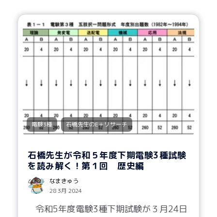
,
電験3種
石橋先生のE＋リサーチ
石橋先生が令和５年度下期電験3種試験
を読み解く！第１回 歴史編
なまきゅう
28 3月 2024
令和5年度電験3種下期試験が３月24日