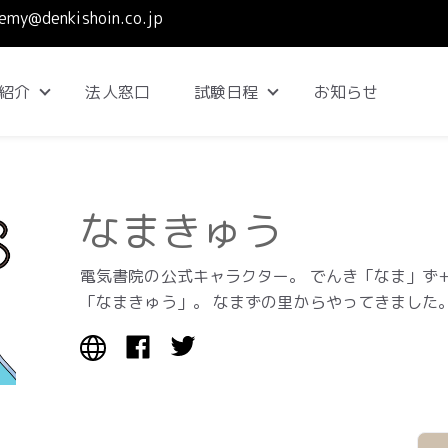
emy@denkishoin.co.jp
紹介
法人窓口
試験日程
お知らせ
Show submenu for コース紹介
Show submenu for 試
なまきゅう
電気書院の公式キャラクター。 でんき「なま」ず
「なまきゅう」。 なまずの里からやってきました