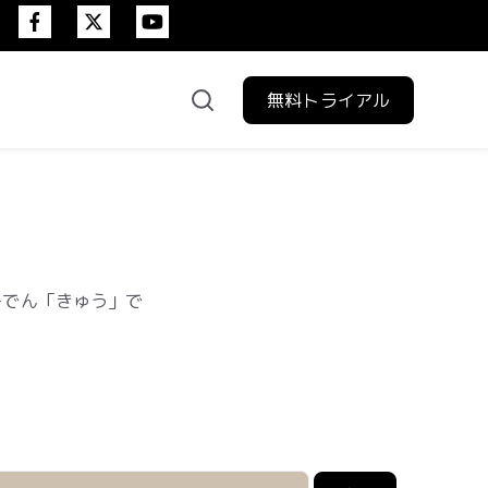
無料トライアル
験日程
+でん「きゅう」で
。