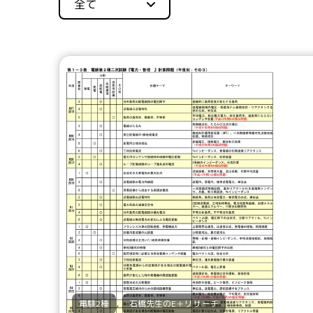
全て
,
電験2種
石橋先生のE＋リサーチ