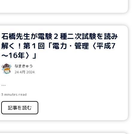
石橋先生が電験２種二次試験を読み
解く！第１回「電力・管理〈平成7
～16年〉」
なまきゅう
24 4月 2024
...
3 minutes read
記事を読む