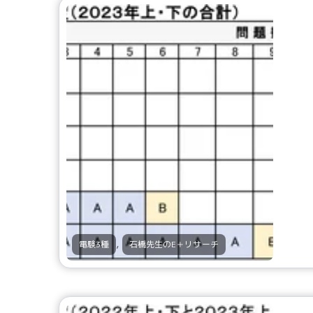
,
電験3種
石橋先生のE＋リサーチ