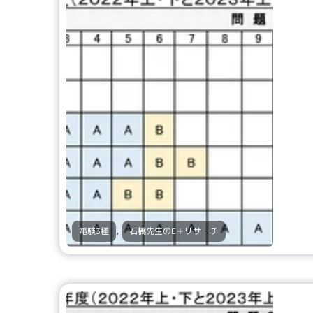
,
電験3種
石橋先生のE＋リサーチ