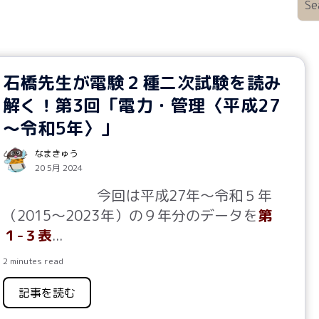
石橋先生が電験２種二次試験を読み
解く！第3回「電力・管理〈平成27
～令和5年〉」
なまきゅう
20 5月 2024
今回は平成27年～令和５年
（2015～2023年）の９年分のデータを
第
１-３表
...
2 minutes read
記事を読む