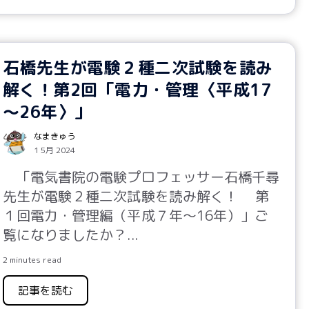
石橋先生が電験２種二次試験を読み
解く！第2回「電力・管理〈平成17
～26年〉」
なまきゅう
1 5月 2024
「
電気書院の電験プロフェッサー石橋千尋
先生が電験２種二次試験を読み解く！ 第
１回電力・管理編（平成７年～16年）」ご
覧になりましたか？
...
2 minutes read
記事を読む