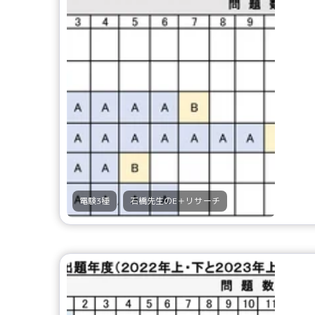
,
電験3種
石橋先生のE＋リサーチ