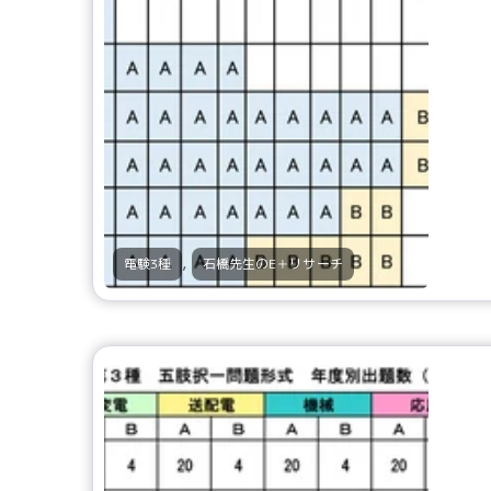
,
電験3種
石橋先生のE＋リサーチ