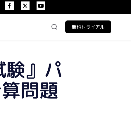
無料トライアル
験日程
試験』パ
計算問題