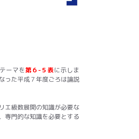
テーマを
第６-５表
に示しま
なった平成
７
年度ごろは論説
リエ級数展開の知識が必要な
、専門的な知識を必要とする