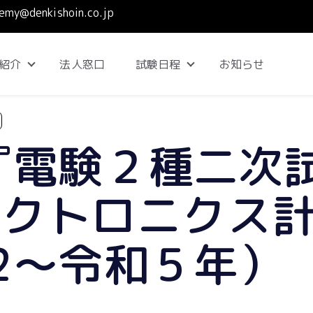
emy@denkishoin.co.jp
紹介
法人窓口
試験日程
お知らせ
Show submenu for コース紹介
Show submenu for 試
『電験２種二次
レクトロニクス
2～令和５年）