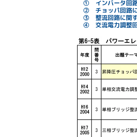
① インバータ回
② チョッパ回路
③ 整流回路に関す
④ 交流電力調整回