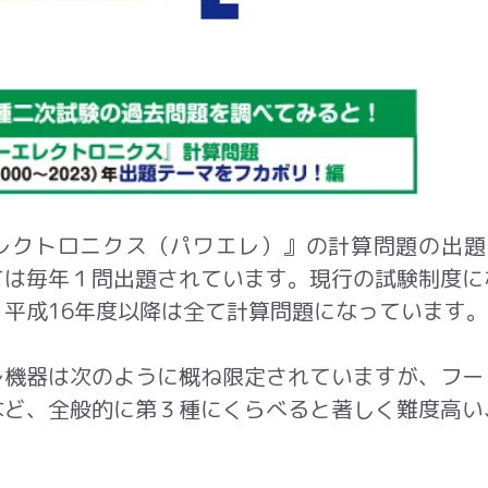
クトロニクス（パワエレ）』の計算問題の出題
ては毎年
１
問出題されています。現行の試験制度に
、平成
16
年度以降は全て計算問題になっています。
機器は次のように概ね限定されていますが、フー
など、全般的に第
３
種にくらべると著しく難度高い