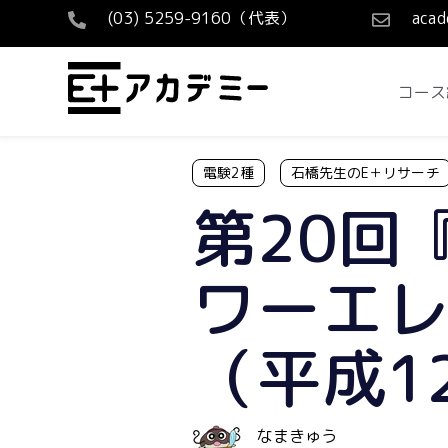
(03) 5259-9160（代表）
acad
コース
電験2種
石橋先生のE＋リサーチ
第20回
ワーエ
（平成1
なまきゅう