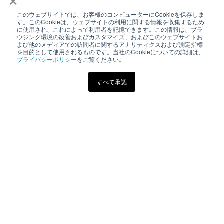
電気書院E+アカデミーは、理工学専門図書出版を手掛け
このウェブサイトでは、お客様のコンピューターにCookieを保存しま
る、株式会社電気書院の本をオンラインで活用する新し
す。このCookieは、ウェブサイトの利用に関する情報を収集するため
いスタイルの学習方法です。
に使用され、これによって利用者を記憶できます。この情報は、ブラ
ウジング環境の改善およびカスタマイズ、およびこのウェブサイトお
よび他のメディアでの訪問者に関するアナリティクスおよび測定指標
を目的として使用されるものです。当社のCookieについての詳細は、
プライバシーポリシー
をご覧ください。
eラーニング
すべて承認
その他
株式会社電気書院
（03）5259-9160
academy@denkisyoin.co.jp