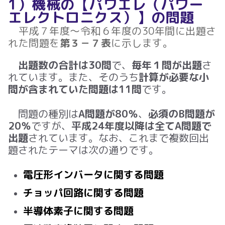
1）機械の【パワエレ（パワー
エレクトロニクス）】の問題
平成７年度～令和６年度の30年間に出題さ
れた問題を
第３－７表
に示します。
出題数の合計は30問
で、
毎年１問が出題
さ
れています。また、そのうち
計算が必要な小
問が含まれていた問題は11問
です。
問題の種別は
A問題が80％
、
必須のB問題が
20％
ですが、
平成24年度以降は全てA問題で
出題
されています。なお、これまで複数回出
題されたテーマは次の通りです。
電圧形インバータに関する問題
チョッパ回路に関する問題
半導体素子に関する問題