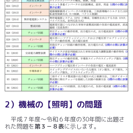
題
2）機械の
【照明】の問
平成７年度～令和
６
年度の
30
年間に出題さ
れた問題を
第３－８表
に示します。