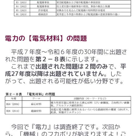
電力の【電気材料
】の問題
平成
７
年度～令和
６
年度の
30
年間に出題さ
れた問題を
第２－８表
に示します。
これまで
出題された問題は２問のみ
で、
平
成27年度以降は出題されていません
。した
がって、出題される可能性が低い分野です。
今回で『電力』は調査終了です。次回か
ら、「機械」のフカボリが始まりますよ！ご