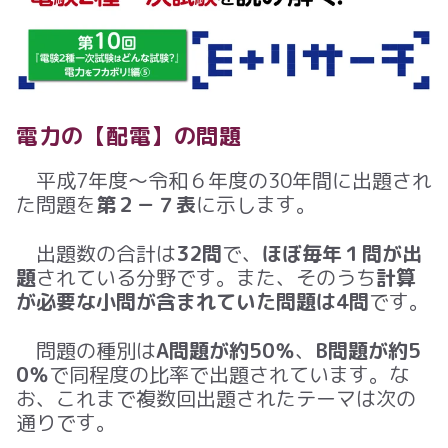
電力の【配電
】の問題
平成
7
年度～令和
６
年度の
30
年間に出題され
た問題を
第２－７表
に示します。
出題数の合計は
32問
で、
ほぼ毎年１問が出
題
されている分野です。また、そのうち
計算
が必要な小問が含まれていた問題は4問
です。
問題の種別は
A問題が約50％
、
B問題が約5
0％
で同程度の比率で出題されています。な
お、これまで複数回出題されたテーマは次の
通りです。