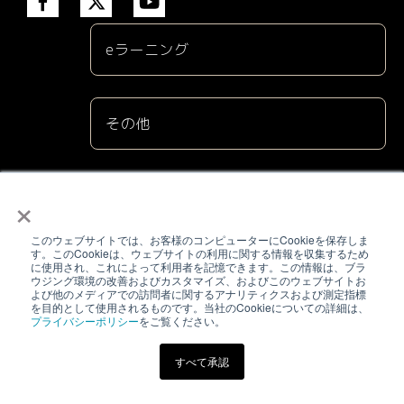
eラーニング
その他
×
株式会社電気書院
このウェブサイトでは、お客様のコンピューターにCookieを保存しま
（03）5259-9160
す。このCookieは、ウェブサイトの利用に関する情報を収集するため
に使用され、これによって利用者を記憶できます。この情報は、ブラ
ウジング環境の改善およびカスタマイズ、およびこのウェブサイトお
academy@denkisyoin.co.jp
よび他のメディアでの訪問者に関するアナリティクスおよび測定指標
を目的として使用されるものです。当社のCookieについての詳細は、
プライバシーポリシー
をご覧ください。
東京都千代田区神田神保町1-3 ミヤタビル2F
すべて承認
Copyright © 2023 Denkishoin All Rights Reserved.