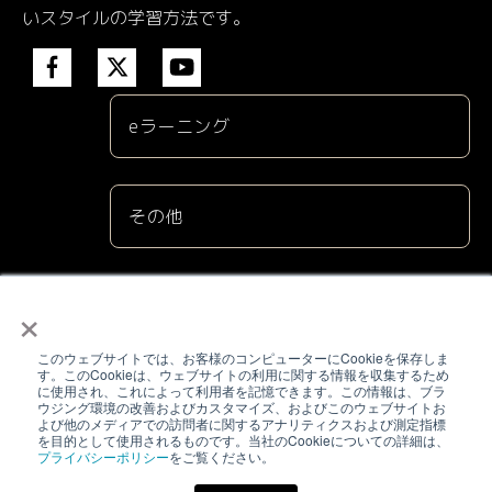
いスタイルの学習方法です。
eラーニング
その他
×
株式会社電気書院
このウェブサイトでは、お客様のコンピューターにCookieを保存しま
（03）5259-9160
す。このCookieは、ウェブサイトの利用に関する情報を収集するため
に使用され、これによって利用者を記憶できます。この情報は、ブラ
ウジング環境の改善およびカスタマイズ、およびこのウェブサイトお
academy@denkisyoin.co.jp
よび他のメディアでの訪問者に関するアナリティクスおよび測定指標
を目的として使用されるものです。当社のCookieについての詳細は、
プライバシーポリシー
をご覧ください。
東京都千代田区神田神保町1-3 ミヤタビル2F