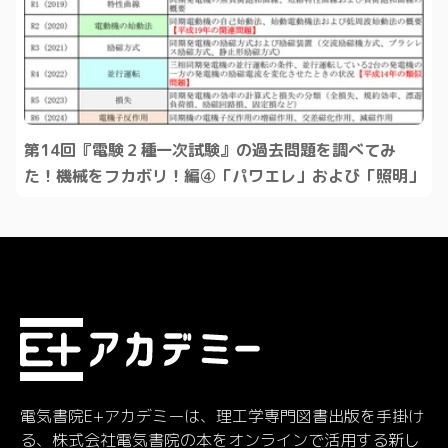
第14回『電験２種一次試験』の過去問題を調べてみ
た！機械をフカボリ！編④「パワエレ」および「照明」
電気書院E+アカデミーは、理工学専門図書出版を手掛け
る、株式会社電気書院の本をオンラインで活用する新し