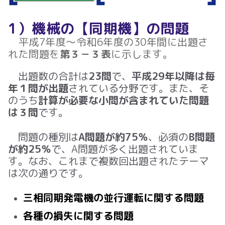
1）機械の【同期機】の問題
平成7年度～令和6年度の30年間に出題さ
れた問題を
第３－３表
に示します。
出題数の合計は
23問
で、
平成29年以降は毎
年１問が出題
されている分野です。また、そ
のうち
計算が必要な小問が含まれていた問題
は３問
です。
問題の種別は
A問題が約75％
、必須の
B問題
が約25％
で、A問題が多く出題されていま
す。なお、これまで複数回出題されたテーマ
は次の通りです。
三相同期発電機の並行運転に関する問題
各種の損失に関する問題