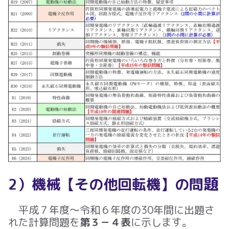
題
2）機械【その他回転機】の問
平成
７
年度～令和
６
年度の
30
年間に出題さ
れた計算問題を
第３－４表
に示します。