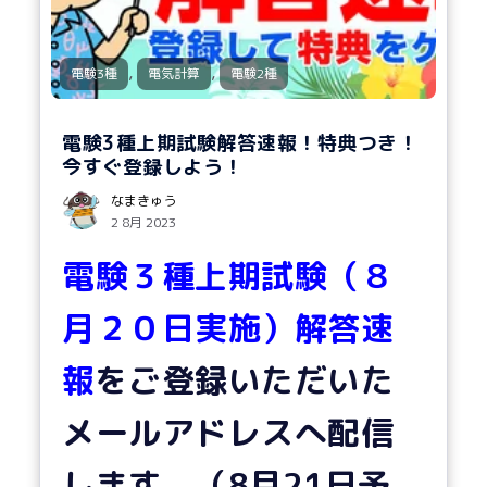
,
,
電験3種
電気計算
電験2種
電験3種上期試験解答速報！特典つき！
今すぐ登録しよう！
なまきゅう
2 8月 2023
電験３種上期試験（８
月２０日実施）解答速
報
をご登録いただいた
メールアドレスへ配信
します。（8月21日予