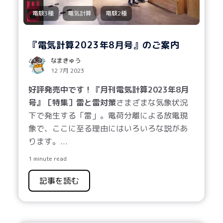
,
,
電験3種
電気計算
電験2種
『電気計算2023年8月号』のご案内
なまきゅう
12 7月 2023
好評発売中です！『月刊
電気計算
2023
年
8
月
号』
［特集］
雷と雷対策
さまざまな気象状況
下で発生する「雷」。電荷分離による放電現
象で、ここに至る理由にはいろいろな説があ
ります。...
1 minute read
記事を読む